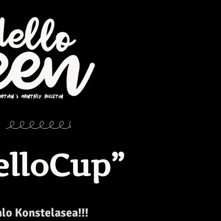
elloCup”
lo Konstelasea!!!