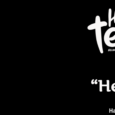
“H
Ha