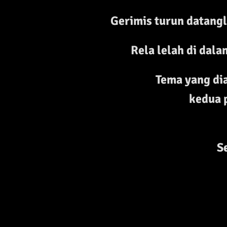
Gerimis turun datangl
Rela lelah di dal
Tema yang di
kedua 
S