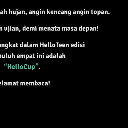
ah hujan, angin kencang angin topan.
am ujian, demi menata masa depan
!
angkat dalam HelloTeen edisi
puluh empat ini adalah
“HelloCup”
.
elamat membaca!